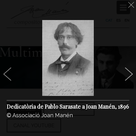
CAT
/
ES
/
EN
Dedicatòria de Pablo Sarasate a Joan Manén, 1896
IMATGES
DOCUMENTALS
© Associació Joan Manén
CANAL YOUTUBE