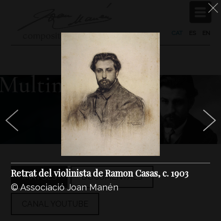
CAT
/
ES
/
EN
Retrat del violinista de Ramon Casas, c. 1903
IMATGES
DOCUMENTALS
© Associació Joan Manén
CANAL YOUTUBE