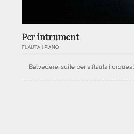
Per intrument
FLAUTA I PIANO
Belvedere: suite per a flauta i orquest