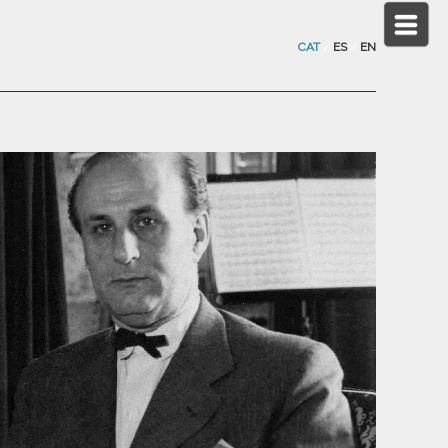
CAT
/
ES
/
EN