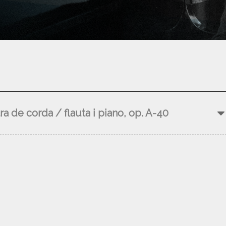
ra de corda / flauta i piano, op. A-40