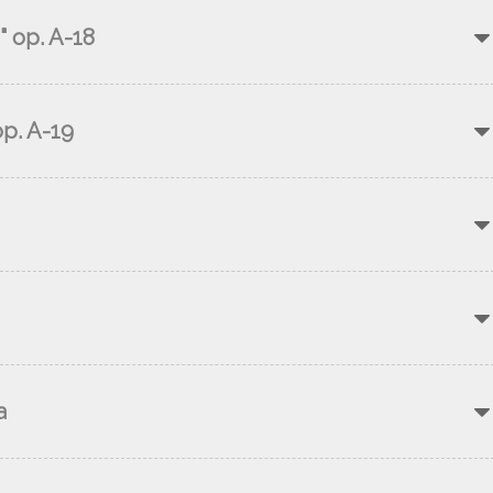
" op. A-18
op. A-19
a