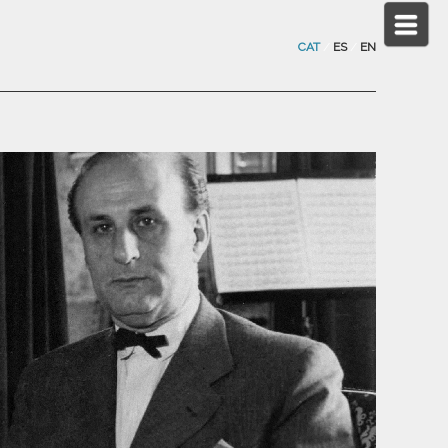
CAT
/
ES
/
EN