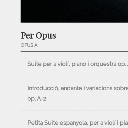
Per Opus
OPUS A
Suite per a violí, piano i orquestra op.
Introducció, andante i variacions sobre
op. A-2
Petita Suite espanyola, per a violí i pi