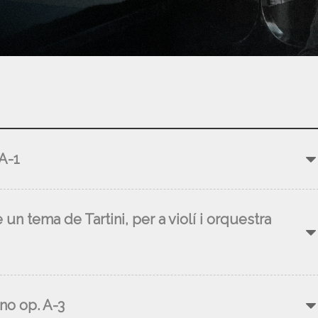
 A-1
 un tema de Tartini, per a violí i orquestra
ano op. A-3