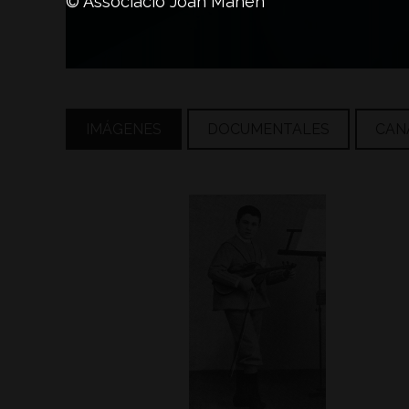
© Associació Joan Manén
IMÁGENES
DOCUMENTALES
CAN