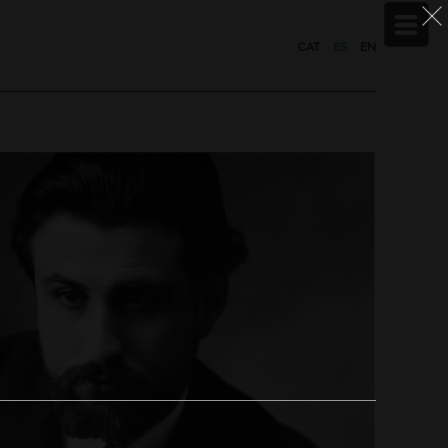
CAT
/
ES
/
EN