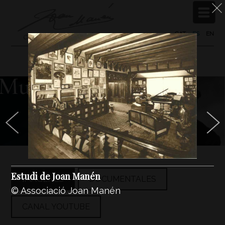
CAT
/
ES
/
EN
Estudi de Joan Manén
IMÁGENES
DOCUMENTALES
© Associació Joan Manén
CANAL YOUTUBE