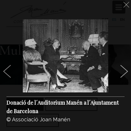
CAT
/
ES
/
EN
Donació de l´Auditorium Manén a l´Ajuntament
IMÁGENES
DOCUMENTALES
de Barcelona
© Associació Joan Manén
CANAL YOUTUBE