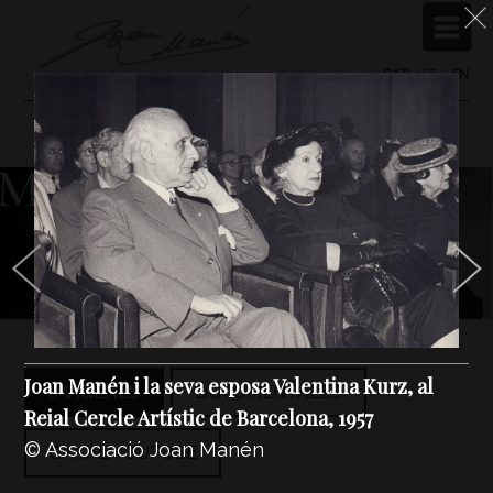
CAT
/
ES
/
EN
Joan Manén i la seva esposa Valentina Kurz, al
IMÁGENES
DOCUMENTALES
Reial Cercle Artístic de Barcelona, 1957
© Associació Joan Manén
CANAL YOUTUBE