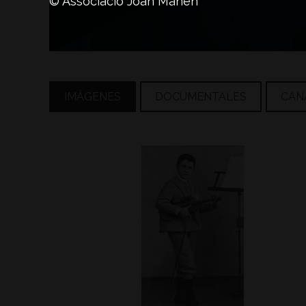
© Associació Joan Manén
IMÁGENES
DOCUMENTALES
CAN