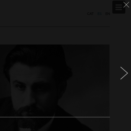
CAT
/
ES
/
EN