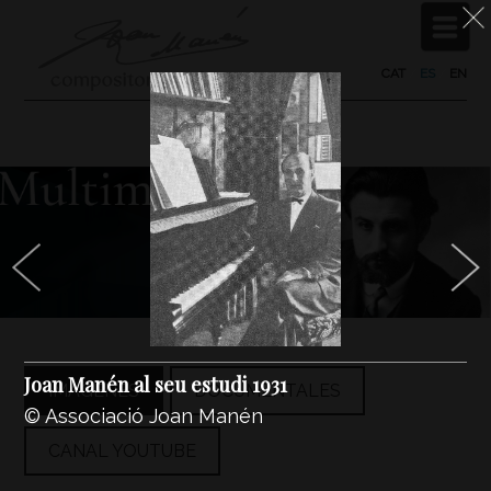
CAT
/
ES
/
EN
Joan Manén al seu estudi 1931
IMÁGENES
DOCUMENTALES
© Associació Joan Manén
CANAL YOUTUBE