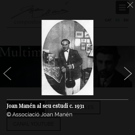
CAT
/
ES
/
EN
Joan Manén al seu estudi c. 1931
IMÁGENES
DOCUMENTALES
© Associació Joan Manén
CANAL YOUTUBE