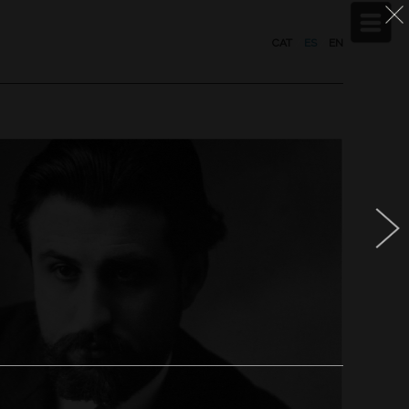
CAT
/
ES
/
EN