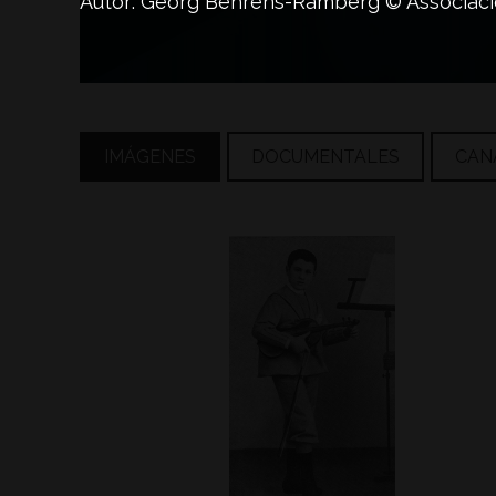
Autor: Georg Behrens-Ramberg © Associac
IMÁGENES
DOCUMENTALES
CAN