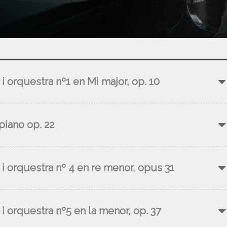
i orquestra nº1 en Mi major, op. 10
piano op. 22
 i orquestra nº 4 en re menor, opus 31
i orquestra nº5 en la menor, op. 37