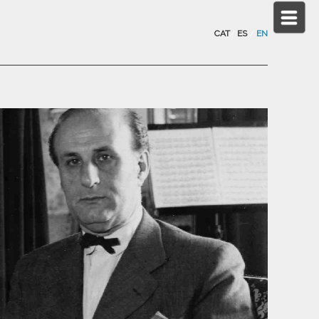
CAT
/
ES
/
EN